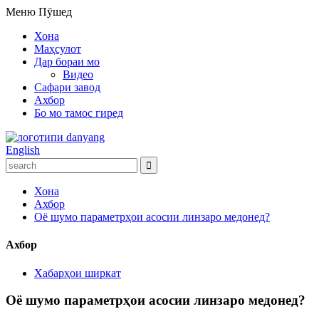
Меню
Пӯшед
Хона
Маҳсулот
Дар бораи мо
Видео
Сафари завод
Ахбор
Бо мо тамос гиред
English
Хона
Ахбор
Оё шумо параметрҳои асосии линзаро медонед?
Ахбор
Хабарҳои ширкат
Оё шумо параметрҳои асосии линзаро медонед?