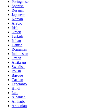
Portuguese
Spanish
Russian
Japanese
Korean
Arabic
Irish
Greek
Turkish
Italian
Danish
Romanian
Indonesian
Czech
Afrikaans
Swedish
Polish
Basque
Catalan
Esperanto
Hindi
Lao
Albanian
Amharic
Armenian