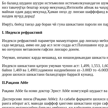
Бо баланд шудани шуури истеъмолии истеъмолкунандагон шумо
низ таваҷҷӯҳи бештар зоҳир мекунанд.Интихоби айнак ва чаҳорч
майнаи одам дард мекунад.Ҳамаи онҳо ду линзаи шаффофанд ва
наздик вуҷуд дорад!
Имрӯз, биёед танҳо дар бораи чӣ гуна шикастани пароли ин па
I. Индекси рефрактивӣ
Индекси рефрактивӣ параметри маъмултарин дар линзаҳо мебо
садо медиҳад, аммо ин дар асл хеле содда аст.Пахншавии нур д
мо инчунин метавонем ғафсии линзаро донем.
Умуман, инъикос карда мешавад, ки нишондињандаи шикаста ња
Индекси шикастани қатрон умуман чунин аст: 1,499, 1,553, 1,601
байни 1,469 ва 1,4901;одамони наздикбинии аз -3.00D то -6.00
дорои шохиси шикастани баландтарро баррасӣ кунанд.
II.Рақами Аббе
Рақами Аббе ба номи доктор Эрнст Аббе номгузорӣ шудааст ва
Дисперсияи линза (Рақами Аббе): Аз сабаби фарқияти шохиси 
ранга иборат аст, маводи шаффоф ҳангоми шикастани нури сафе
шохиси мутаносибии баръакс мебошад, ки қобилияти пароканд