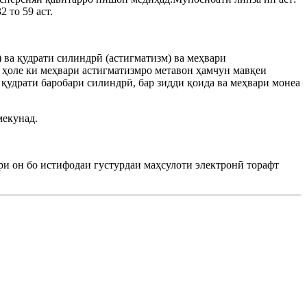
 то 59 аст.
) ва қудрати силиндрӣ (астигматизм) ва меҳвари
 ҳоле ки меҳвари астигматизмро метавон ҳамчун мавқеи
о қудрати баробари силиндрӣ, бар зидди қоида ва меҳвари монеа
мекунад.
ари он бо истифодаи густурдаи маҳсулоти электронӣ торафт