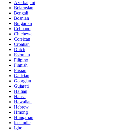
Azerbaijani
Belarusian
Bengali
Bosnian
Bulgarian
Cebuano
Chichewa
Corsican
Croatian
Dutch
Estonian
Filipino
Finnish
Frisian
Galician
Georgian
Gujarati
Haitian
Hausa
Hawaiian
Hebrew
Hmong
Hungarian
Icelandic
Igbo