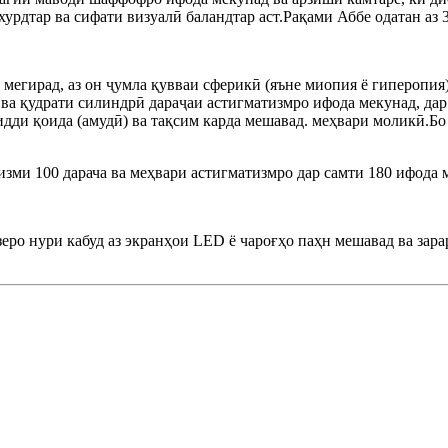
рдтар ва сифати визуалӣ баландтар аст.Рақами Аббе одатан аз 32
 мегирад, аз он ҷумла қувваи сферикӣ (яъне миопия ё гиперопия
ва қудрати силиндрӣ дараҷаи астигматизмро ифода мекунад, дар
зидди қоида (амудӣ) ва тақсим карда мешавад. меҳвари моликӣ.Б
изми 100 дарача ва меҳвари астигматизмро дар самти 180 ифода 
зеро нури кабуд аз экранҳои LED ё чароғҳо паҳн мешавад ва зар