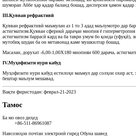
шумораи Аббе ҳар қадар баланд бошад, дисперсия ҳамон қадар ху
III.Қувваи рефрактивӣ
Қувваи рефрактивӣ маъмулан аз 1 то 3 адад маълумотро дар бар
астигматизм.Қувваи сферикӣ дараҷаи миопия ё гиперметропия 
астигматизм баррасӣ кард ва ба таври умум бо қоида (уфуқӣ), 
мутобиқ шудан ба он метавонад каме мушкилтар бошад.
Масалан, дорухат -6,00-1,00X180 миопияи 600 дарача, астигмат
IV.Муҳофизати нури кабуд
Муҳофизати нури кабуд истилоҳи маъмул дар солҳои охир аст, 
бештар маълум мешавад.
Вақти фиристодан: феврал-21-2023
Тамос
Ба мо овоз диҳед
+86-511-86961087
Навсозиҳои почтаи электронӣ гиред
Обуна шавед