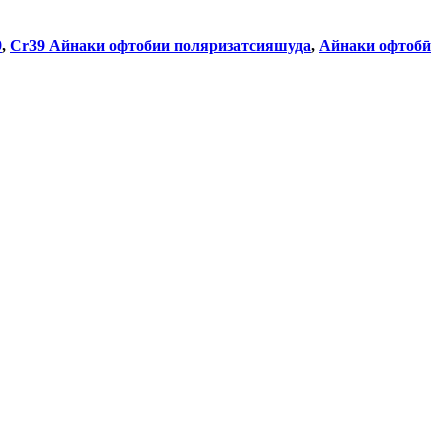
9
,
Cr39 Айнаки офтобии поляризатсияшуда
,
Айнаки офтобӣ