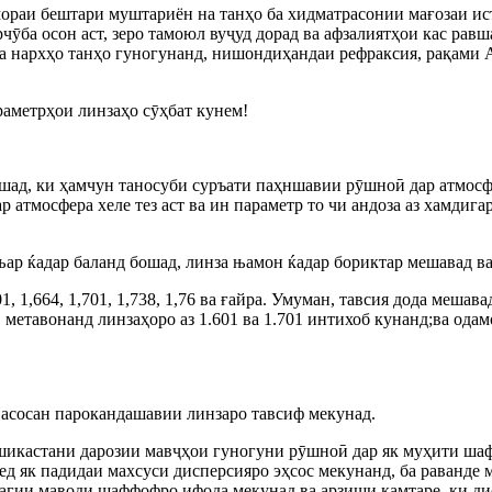
раи бештари муштариён на танҳо ба хидматрасонии мағозаи ист
ӯба осон аст, зеро тамоюл вуҷуд дорад ва афзалиятҳои кас равша
 нархҳо танҳо гуногунанд, нишондиҳандаи рефраксия, рақами Abb
раметрҳои линзаҳо сӯҳбат кунем!
шад, ки ҳамчун таносуби суръати паҳншавии рӯшноӣ дар атмосф
ар атмосфера хеле тез аст ва ин параметр то чи андоза аз хамди
р ќадар баланд бошад, линза њамон ќадар бориктар мешавад ва 
, 1,664, 1,701, 1,738, 1,76 ва ғайра. Умуман, тавсия дода мешав
D метавонанд линзаҳоро аз 1.601 ва 1.701 интихоб кунанд;ва ода
 асосан парокандашавии линзаро тавсиф мекунад.
шикастани дарозии мавҷҳои гуногуни рӯшноӣ дар як муҳити шаф
д як падидаи махсуси дисперсияро эҳсос мекунанд, ба раванде 
агии маводи шаффофро ифода мекунад ва арзиши камтаре, ки ди