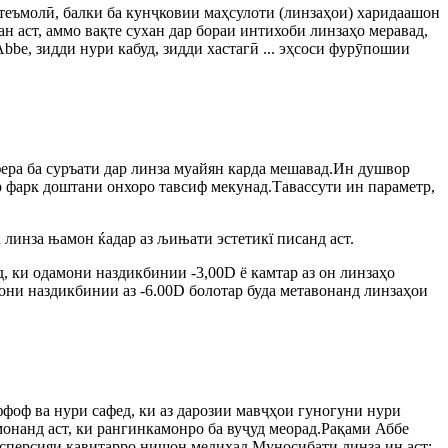
еъмолӣ, балки ба кунҷковии маҳсулоти (линзаҳои) харидаашон
н аст, аммо вақте сухан дар бораи интихоби линзаҳо меравад,
e, зидди нури кабуд, зидди хастагӣ ... эҳсоси фурӯпошии
ера ба суръати дар линза муайян карда мешавад.Ин душвор
гар фарк доштани онхоро тавсиф мекунад.Тавассути ин параметр,
линза њамон ќадар аз љињати эстетикї писанд аст.
ад, ки одамони наздикбинии -3,00D ё камтар аз он линзаҳо
мони наздикбинии аз -6.00D болотар буда метавонанд линзаҳои
фоф ва нури сафед, ки аз дарозии мавҷҳои гуногуни нури
монанд аст, ки рангинкамонро ба вуҷуд меорад.Рақами Аббе
сперсияи қавитарро нишон медиҳад.Муносибати линза ин аст: