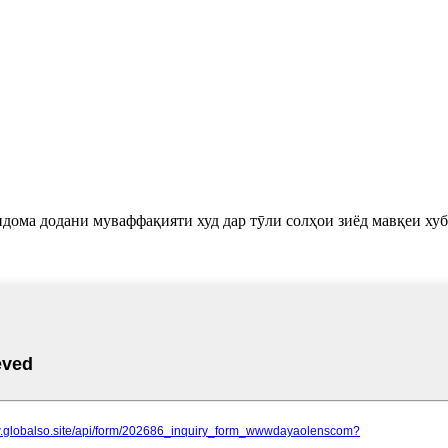
 идома додани муваффақияти худ дар тӯли солҳои зиёд мавқеи хуб