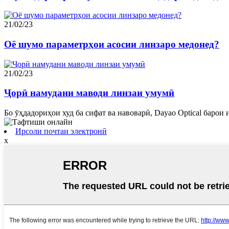
21/02/23
Оё шумо параметрҳои асосии линзаро медонед?
21/02/23
Ҷорӣ намудани маводи линзаи умумӣ
Бо ӯҳдадориҳои худ ба сифат ва навоварӣ, Dayao Optical барои
Ирсоли почтаи электронӣ
x