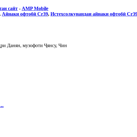
таи сайт
-
AMP Mobile
,
Айнаки офтобӣ Cr39
,
Истеҳсолкунандаи айнаки офтобӣ Cr3
ри Данян, музофоти Ҷянсу, Чин
..