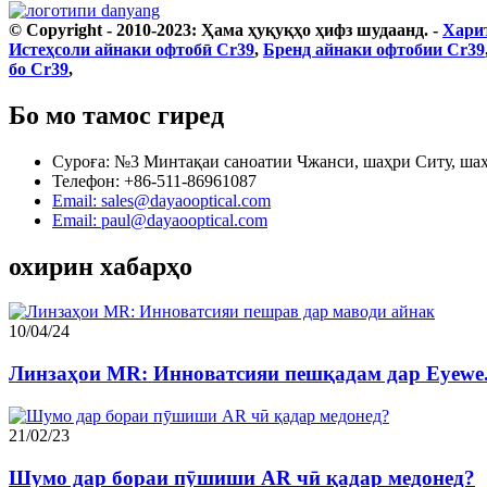
© Copyright - 2010-2023: Ҳама ҳуқуқҳо ҳифз шудаанд.
-
Хари
Истеҳсоли айнаки офтобӣ Cr39
,
Бренд айнаки офтобии Cr39
бо Cr39
,
Бо мо тамос гиред
Суроға: №3 Минтақаи саноатии Чжанси, шаҳри Ситу, шаҳ
Телефон: +86-511-86961087
Email: sales@dayaooptical.com
Email: paul@dayaooptical.com
охирин хабарҳо
10/04/24
Линзаҳои MR: Инноватсияи пешқадам дар Eyewe.
21/02/23
Шумо дар бораи пӯшиши AR чӣ қадар медонед?