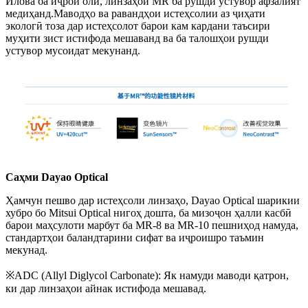
Илова ба иҷрои олӣ, линзаҳои MR ба рушди устувор афзалият
медиҳанд.Маводҳо ва равандҳои истеҳсолии аз ҷиҳати
экологӣ тоза дар истеҳсолот барои кам кардани таъсири
муҳити зист истифода мешаванд ва ба талошҳои рушди
устувор мусоидат мекунанд.
Саҳми Dayao Optical
Ҳамчун пешво дар истеҳсоли линзаҳо, Dayao Optical шарикии
хубро бо Mitsui Optical нигоҳ дошта, ба мизоҷон ҳалли касбӣ
барои маҳсулоти марбут ба MR-8 ва MR-10 пешниҳод намуда,
стандартҳои баландтарини сифат ва иҷроишро таъмин
мекунад.
※ADC (Allyl Diglycol Carbonate): Як намуди маводи қатрон,
ки дар линзаҳои айнак истифода мешавад.