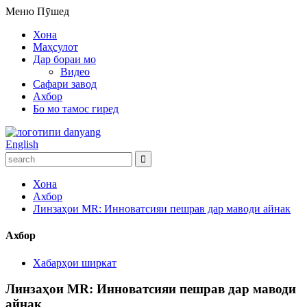
Меню
Пӯшед
Хона
Маҳсулот
Дар бораи мо
Видео
Сафари завод
Ахбор
Бо мо тамос гиред
English
Хона
Ахбор
Линзаҳои MR: Инноватсияи пешрав дар маводи айнак
Ахбор
Хабарҳои ширкат
Линзаҳои MR: Инноватсияи пешрав дар маводи
айнак