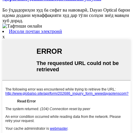
Бо ӯҳдадориҳои худ ба сифат ва навоварӣ, Dayao Optical барои
идома додани муваффақияти худ дар тӯли солҳои зиёд мавқеи
хуб дорад.
Ирсоли почтаи электронӣ
x