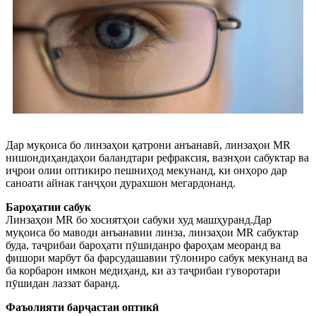
Дар муқоиса бо линзаҳои қатрони анъанавӣ, линзаҳои MR
нишондиҳандаҳои баландтари рефраксия, вазнҳои сабуктар ва
иҷрои олии оптикиро пешниҳод мекунанд, ки онҳоро дар
саноати айнак ганҷҳои дурахшон мегардонанд.
Бароҳатии сабук
Линзаҳои MR бо хосиятҳои сабуки худ машҳуранд.Дар
муқоиса бо маводи анъанавии линза, линзаҳои MR сабуктар
буда, таҷрибаи бароҳати пӯшиданро фароҳам меоранд ва
фишори марбут ба фарсудашавии тӯлониро сабук мекунанд ва
ба корбарон имкон медиҳанд, ки аз таҷрибаи гуворотари
пӯшидан лаззат баранд.
Фаъолияти барҷастаи оптикӣ