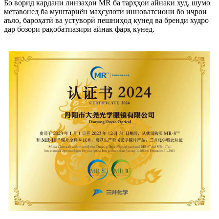
Бо ворид кардани линзаҳои MR ба тарҳҳои айнаки худ, шумо
метавонед ба муштариён маҳсулоти инноватсионӣ бо иҷрои
аъло, бароҳатӣ ва устуворӣ пешниҳод кунед ва бренди худро
дар бозори рақобатпазири айнак фарқ кунед.