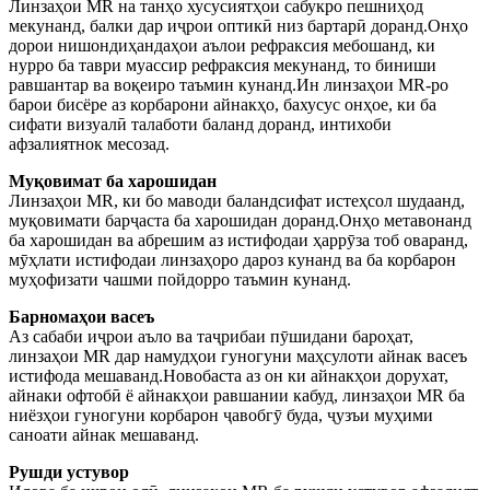
Линзаҳои MR на танҳо хусусиятҳои сабукро пешниҳод
мекунанд, балки дар иҷрои оптикӣ низ бартарӣ доранд.Онҳо
дорои нишондиҳандаҳои аълои рефраксия мебошанд, ки
нурро ба таври муассир рефраксия мекунанд, то биниши
равшантар ва воқеиро таъмин кунанд.Ин линзаҳои MR-ро
барои бисёре аз корбарони айнакҳо, бахусус онҳое, ки ба
сифати визуалӣ талаботи баланд доранд, интихоби
афзалиятнок месозад.
Муқовимат ба харошидан
Линзаҳои MR, ки бо маводи баландсифат истеҳсол шудаанд,
муқовимати барҷаста ба харошидан доранд.Онҳо метавонанд
ба харошидан ва абрешим аз истифодаи ҳаррӯза тоб оваранд,
мӯҳлати истифодаи линзаҳоро дароз кунанд ва ба корбарон
муҳофизати чашми пойдорро таъмин кунанд.
Барномаҳои васеъ
Аз сабаби иҷрои аъло ва таҷрибаи пӯшидани бароҳат,
линзаҳои MR дар намудҳои гуногуни маҳсулоти айнак васеъ
истифода мешаванд.Новобаста аз он ки айнакҳои дорухат,
айнаки офтобӣ ё айнакҳои равшании кабуд, линзаҳои MR ба
ниёзҳои гуногуни корбарон ҷавобгӯ буда, ҷузъи муҳими
саноати айнак мешаванд.
Рушди устувор