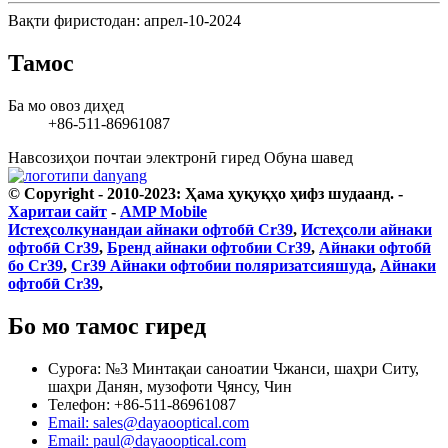
Вақти фиристодан: апрел-10-2024
Тамос
Ба мо овоз диҳед
+86-511-86961087
Навсозиҳои почтаи электронӣ гиред
Обуна шавед
© Copyright - 2010-2023: Ҳама ҳуқуқҳо ҳифз шудаанд.
-
Харитаи сайт
-
AMP Mobile
Истеҳсолкунандаи айнаки офтобӣ Cr39
,
Истеҳсоли айнаки
офтобӣ Cr39
,
Бренд айнаки офтобии Cr39
,
Айнаки офтобӣ
бо Cr39
,
Cr39 Айнаки офтобии поляризатсияшуда
,
Айнаки
офтобӣ Cr39
,
Бо мо тамос гиред
Суроға: №3 Минтақаи саноатии Чжанси, шаҳри Ситу,
шаҳри Данян, музофоти Ҷянсу, Чин
Телефон: +86-511-86961087
Email: sales@dayaooptical.com
Email: paul@dayaooptical.com