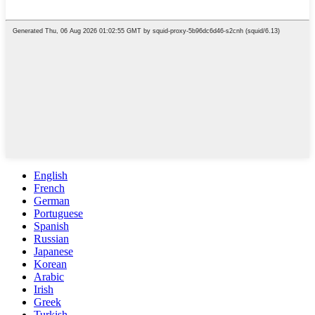
English
French
German
Portuguese
Spanish
Russian
Japanese
Korean
Arabic
Irish
Greek
Turkish