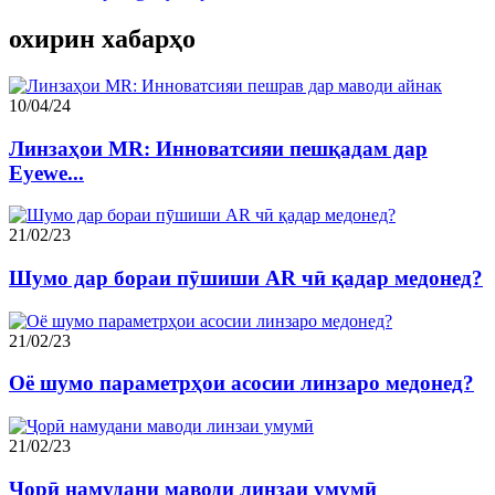
охирин хабарҳо
10/04/24
Линзаҳои MR: Инноватсияи пешқадам дар
Eyewe...
21/02/23
Шумо дар бораи пӯшиши AR чӣ қадар медонед?
21/02/23
Оё шумо параметрҳои асосии линзаро медонед?
21/02/23
Ҷорӣ намудани маводи линзаи умумӣ