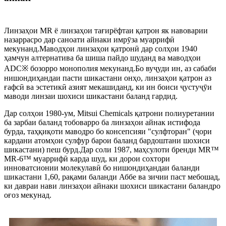
Линзаҳои MR ё линзаҳои тағирёфтаи қатрон як навоварии
назаррасро дар саноати айнаки имрӯза муаррифӣ
мекунанд.Маводҳои линзаҳои қатронӣ дар солҳои 1940
ҳамчун алтернатива ба шиша пайдо шуданд ва маводҳои
ADC※ бозорро монополия мекунанд.Бо вуҷуди ин, аз сабаби
нишондиҳандаи пасти шикастани онҳо, линзаҳои қатрон аз
ғафсӣ ва эстетикӣ азият мекашиданд, ки ин боиси ҷустуҷӯи
маводи линзаи шохиси шикастани баланд гардид.
Дар солҳои 1980-ум, Mitsui Chemicals қатрони полиуретании
ба зарбаи баланд тобоварро ба линзаҳои айнак истифода
бурда, таҳқиқоти маводро бо консепсияи "сулфторан" (ҷори
кардани атомҳои сулфур барои баланд бардоштани шохиси
шикастани) пеш бурд.Дар соли 1987, маҳсулоти бренди MR™
MR-6™ муаррифӣ карда шуд, ки дорои сохтори
инноватсионии молекулавӣ бо нишондиҳандаи баланди
шикастани 1,60, рақами баланди Аббе ва зичии паст мебошад,
ки давраи нави линзаҳои айнаки шохиси шикастани баландро
оғоз мекунад.